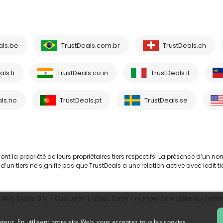
als.be
TrustDeals.com.br
TrustDeals.ch
ls.fi
TrustDeals.co.in
TrustDeals.it
ls.no
TrustDeals.pt
TrustDeals.se
 la propriété de leurs propriétaires tiers respectifs. La présence d’un no
tiers ne signifie pas que TrustDeals a une relation active avec ledit tie
MS Digital B.V. - Oud Laren 1, 1251BL, Laren - numéro de registre du com
ateur. En utilisant notre site Web, vous acceptez tous les cookies