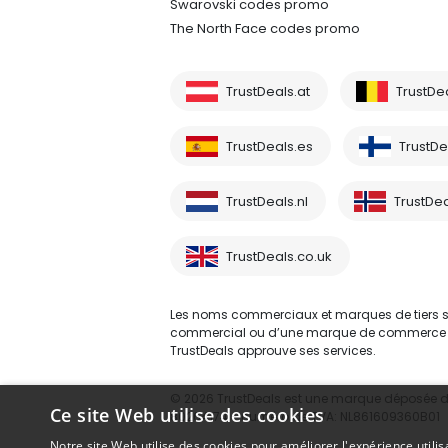
Swarovski codes promo
The North Face codes promo
TrustDeals.at
TrustDe
TrustDeals.es
TrustDea
TrustDeals.nl
TrustDea
TrustDeals.co.uk
Les noms commerciaux et marques de tiers sont
commercial ou d’une marque de commerce d’un 
TrustDeals approuve ses services.
© 2026 TrustDeals est une marque déposée d’A
Ce site Web utilise des cookies
80264174 - numéro de TVA: NL861609360B01
Notre site Web utilise des cookies pour améliorer l'expérience utilis