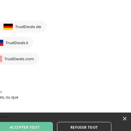
TrustDeals.de
TrustDeals.li
TrustDeals.com
m
rs, ou que
×
merce
ACCEPTER TOUT
REFUSER TOUT