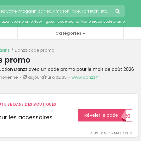
mazon code promo
Booking.com code promo
Marionnaud code promo
Catégories
sins
Danzz code promo
s promo
duction Danzz avec un code promo pour le mois de août 2026
 moyenne
aujourd'hui à 02:35
www.danzz.fr
TILISÉ DANS DES BOUTIQUES
Réveler le code
BIENVENUE20
ur les accessoires
PLUS D'INFORMATION