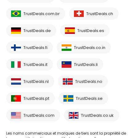
TrustDeals.com.br
TrustDeals.ch
TrustDeals.de
TrustDeals.es
TrustDeals.fi
TrustDeals.co.in
TrustDeals.it
TrustDeals.li
TrustDeals.nl
TrustDeals.no
TrustDeals.pt
TrustDeals.se
TrustDeals.com
TrustDeals.co.uk
Les noms commerciaux et marques de tiers sont la propriété de