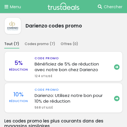
Menu
Chercher
Darienzo codes promo
Tout (
7
)
Codes promo (
7
)
Offres (
0
)
CODE PROMO
5%
Bénéficiez de 5% de réduction
avec notre bon chez Darienzo
RÉDUCTION
124 UTILISÉ
CODE PROMO
10%
Darienzo: Utilisez notre bon pour
10% de réduction
RÉDUCTION
568 UTILISÉ
Les codes promo les plus courants dans des
magasins similaires