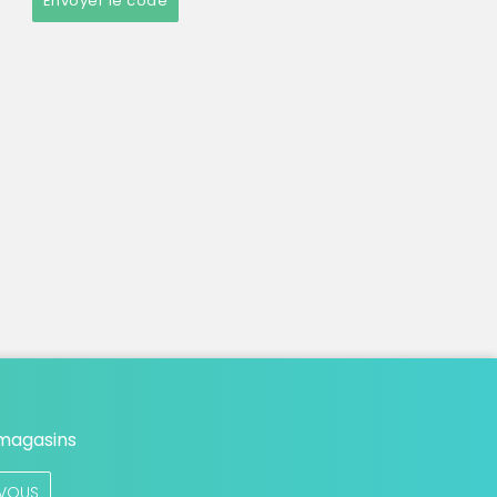
Envoyer le code
 magasins
VOUS