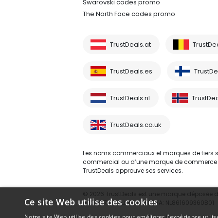
Swarovski codes promo
The North Face codes promo
TrustDeals.at
TrustDe
TrustDeals.es
TrustDea
TrustDeals.nl
TrustDea
TrustDeals.co.uk
Les noms commerciaux et marques de tiers sont
commercial ou d’une marque de commerce d’un 
TrustDeals approuve ses services.
© 2026 TrustDeals est une marque déposée d’A
Ce site Web utilise des cookies
80264174 - numéro de TVA: NL861609360B01
Notre site Web utilise des cookies pour améliorer l'expérience utilis