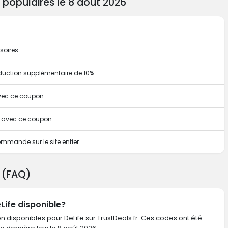
 populaires le 8 août 2026
soires
duction supplémentaire de 10%
avec ce coupon
te avec ce coupon
mmande sur le site entier
e (FAQ)
Life disponible?
n disponibles pour DeLife sur TrustDeals.fr. Ces codes ont été