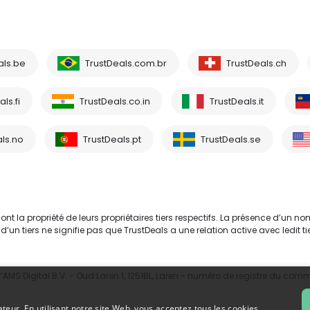
als.be
TrustDeals.com.br
TrustDeals.ch
ls.fi
TrustDeals.co.in
TrustDeals.it
ls.no
TrustDeals.pt
TrustDeals.se
 la propriété de leurs propriétaires tiers respectifs. La présence d’un no
tiers ne signifie pas que TrustDeals a une relation active avec ledit tie
MS Digital B.V. - Oud Laren 1, 1251BL, Laren - numéro de registre du com
ateur. En utilisant notre site Web, vous acceptez tous les cookies