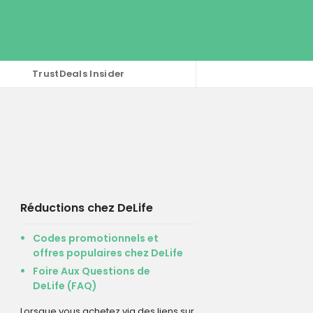
TrustDeals Insider
Réductions chez DeLife
Codes promotionnels et
offres populaires chez DeLife
Foire Aux Questions de
DeLife (FAQ)
Lorsque vous achetez via des liens sur