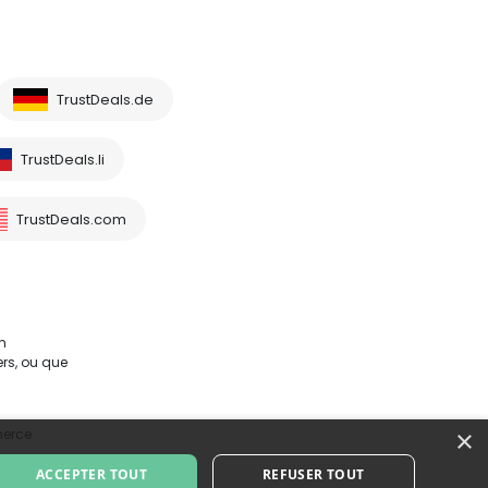
TrustDeals.de
TrustDeals.li
TrustDeals.com
m
rs, ou que
×
merce
ACCEPTER TOUT
REFUSER TOUT