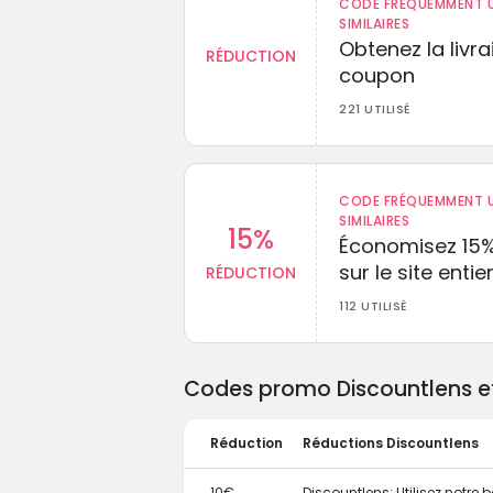
CODE FRÉQUEMMENT U
SIMILAIRES
Obtenez la livr
RÉDUCTION
coupon
221 UTILISÉ
CODE FRÉQUEMMENT U
SIMILAIRES
15%
Économisez 15
sur le site entie
RÉDUCTION
112 UTILISÉ
Codes promo Discountlens et 
Réduction
Réductions Discountlens
10€
Discountlens: Utilisez notre 