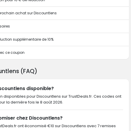
e prochain achat sur Discountlens
soires
duction supplémentaire de 10%
vec ce coupon
untlens (FAQ)
iscountlens disponible?
n disponibles pour Discountlens sur TrustDeals.fr. Ces codes ont
pour la dernière fois le 8 août 2026.
omiser chez Discountlens?
TrustDeals.fr ont économisé €10 sur Discountlens avec 7 remises