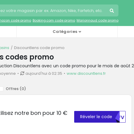
mazon code promo
Booking.com code promo
Marionnaud code promo
Catégories
sins
Discountlens code promo
ns codes promo
duction Discountlens avec un code promo pour le mois de août 
moyenne
aujourd'hui à 02:35
www.discountlens.fr
Offres (
0
)
ilisez notre bon pour 10 €
Réveler le code
MDFV