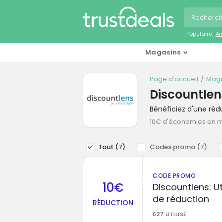
Populaire:
A
Magasins
Page d'accueil
Maga
Discountle
Bénéficiez d'une ré
10€ d'économies en 
Tout (
7
)
Codes promo (
7
)
CODE PROMO
10€
Discountlens: Ut
de réduction
RÉDUCTION
627 UTILISÉ