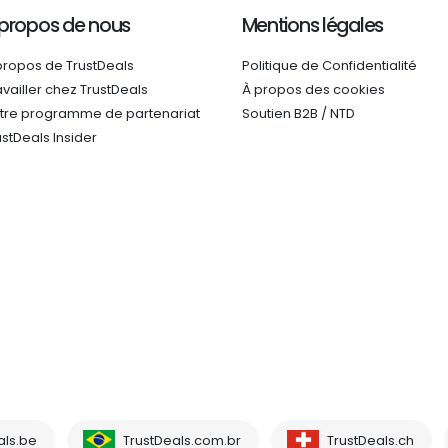
 propos de nous
Mentions légales
propos de TrustDeals
Politique de Confidentialité
availler chez TrustDeals
À propos des cookies
tre programme de partenariat
Soutien B2B / NTD
ustDeals Insider
als.be
TrustDeals.com.br
TrustDeals.ch