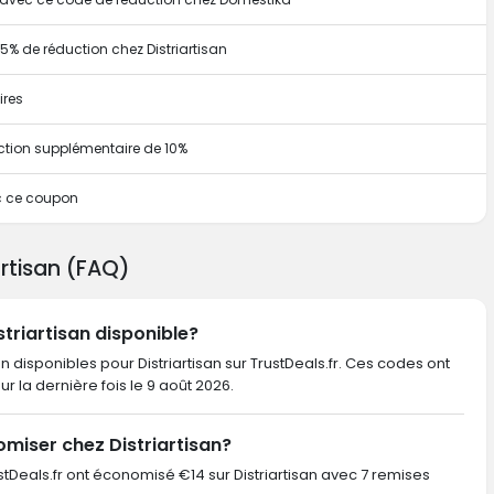
 5% de réduction chez Distriartisan
ires
ction supplémentaire de 10%
c ce coupon
artisan (FAQ)
striartisan disponible?
n disponibles pour Distriartisan sur TrustDeals.fr. Ces codes ont
our la dernière fois le 9 août 2026.
miser chez Distriartisan?
rustDeals.fr ont économisé €14 sur Distriartisan avec 7 remises