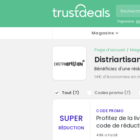
Populaire:
A
Magasins
Page d'accueil
Maga
Distriartis
Bénéficiez d'une réd
14€ d'économies en
Tout (
7
)
Codes promo (
7
)
CODE PROMO
SUPER
Profitez de la l
code de réduct
RÉDUCTION
496 UTILISÉ