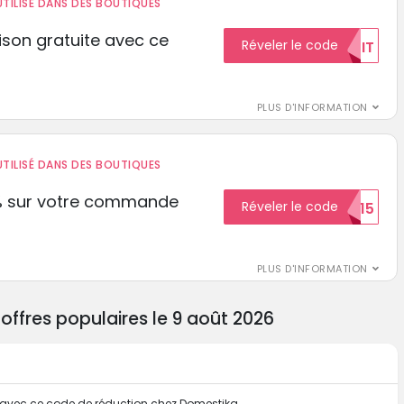
TILISÉ DANS DES BOUTIQUES
aison gratuite avec ce
Réveler le code
GRATUIT
PLUS D'INFORMATION
TILISÉ DANS DES BOUTIQUES
% sur votre commande
Réveler le code
ECON15
r
PLUS D'INFORMATION
offres populaires le 9 août 2026
ite avec ce code de réduction chez Domestika