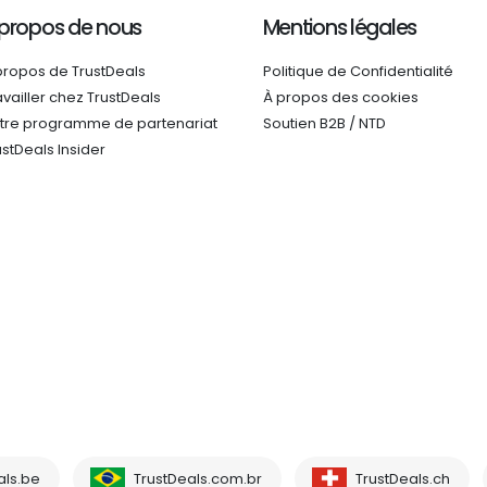
 propos de nous
Mentions légales
propos de TrustDeals
Politique de Confidentialité
availler chez TrustDeals
À propos des cookies
tre programme de partenariat
Soutien B2B / NTD
ustDeals Insider
als.be
TrustDeals.com.br
TrustDeals.ch