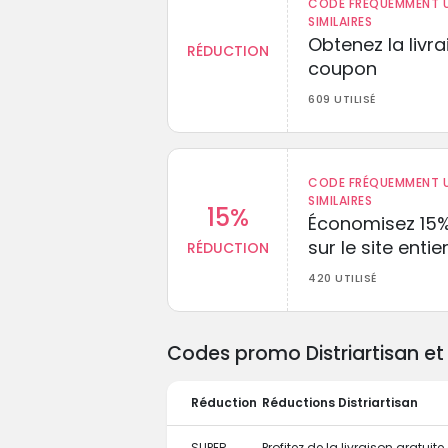
CODE FRÉQUEMMENT U
SIMILAIRES
Obtenez la livr
RÉDUCTION
coupon
609 UTILISÉ
CODE FRÉQUEMMENT U
SIMILAIRES
15%
Économisez 15
sur le site entie
RÉDUCTION
420 UTILISÉ
Codes promo Distriartisan et 
Réduction
Réductions Distriartisan
SUPER
Profitez de la livraison gratu