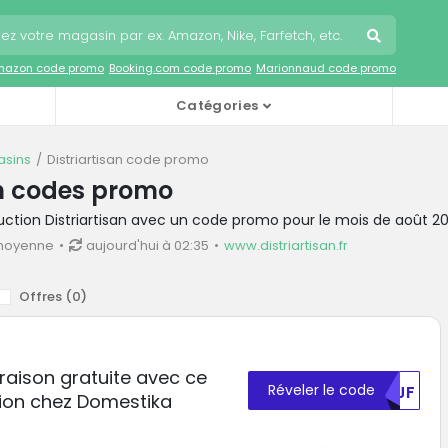
mazon code promo
Booking.com code promo
Marionnaud code promo
Catégories
sins
Distriartisan code promo
an codes promo
uction Distriartisan avec un code promo pour le mois de août 2
 moyenne
aujourd'hui à 02:35
www.distriartisan.fr
Offres (
0
)
ivraison gratuite avec ce
Réveler le code
RVJF
ion chez Domestika