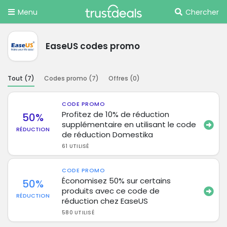
Menu
Chercher
EaseUS codes promo
Tout (
7
)
Codes promo (
7
)
Offres (
0
)
CODE PROMO
Profitez de 10% de réduction
50%
supplémentaire en utilisant le code
RÉDUCTION
de réduction Domestika
61 UTILISÉ
CODE PROMO
Économisez 50% sur certains
50%
produits avec ce code de
RÉDUCTION
réduction chez EaseUS
580 UTILISÉ