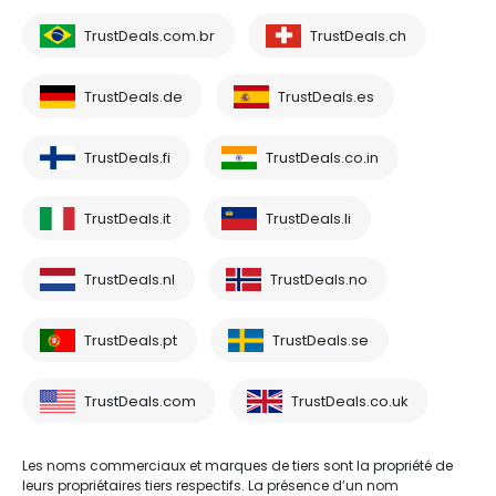
TrustDeals.com.br
TrustDeals.ch
TrustDeals.de
TrustDeals.es
TrustDeals.fi
TrustDeals.co.in
TrustDeals.it
TrustDeals.li
TrustDeals.nl
TrustDeals.no
TrustDeals.pt
TrustDeals.se
TrustDeals.com
TrustDeals.co.uk
Les noms commerciaux et marques de tiers sont la propriété de
leurs propriétaires tiers respectifs. La présence d’un nom