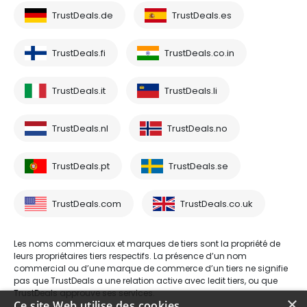
TrustDeals.de
TrustDeals.es
TrustDeals.fi
TrustDeals.co.in
TrustDeals.it
TrustDeals.li
TrustDeals.nl
TrustDeals.no
TrustDeals.pt
TrustDeals.se
TrustDeals.com
TrustDeals.co.uk
Les noms commerciaux et marques de tiers sont la propriété de
leurs propriétaires tiers respectifs. La présence d’un nom
commercial ou d’une marque de commerce d’un tiers ne signifie
pas que TrustDeals a une relation active avec ledit tiers, ou que
TrustDeals approuve ses services.
×
Ce site Web utilise des cookies