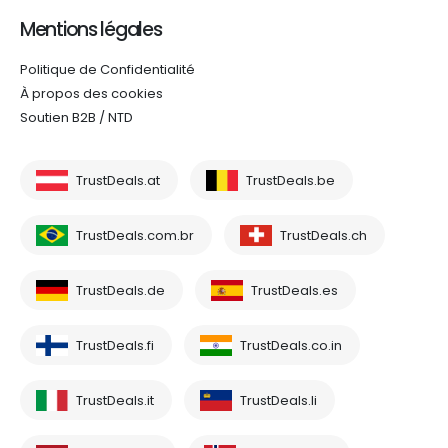
Mentions légales
Politique de Confidentialité
À propos des cookies
Soutien B2B / NTD
TrustDeals.at
TrustDeals.be
TrustDeals.com.br
TrustDeals.ch
TrustDeals.de
TrustDeals.es
TrustDeals.fi
TrustDeals.co.in
TrustDeals.it
TrustDeals.li