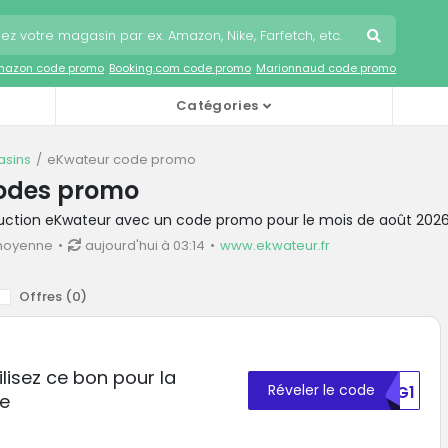
mazon code promo
Booking.com code promo
Marionnaud code promo
Catégories
sins
eKwateur code promo
odes promo
duction eKwateur avec un code promo pour le mois de août 202
moyenne
aujourd'hui à 03:14
www.ekwateur.fr
Offres (
0
)
ilisez ce bon pour la
Réveler le code
NTG1
te