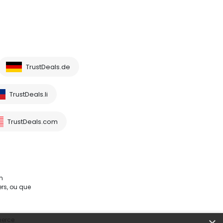
TrustDeals.de
TrustDeals.li
TrustDeals.com
m
rs, ou que
merce