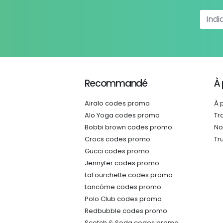
Recommandé
À
Airalo codes promo
À 
Alo Yoga codes promo
Tr
Bobbi brown codes promo
No
Crocs codes promo
Tr
Gucci codes promo
Jennyfer codes promo
LaFourchette codes promo
Lancôme codes promo
Polo Club codes promo
Redbubble codes promo
Scotch & Soda codes promo