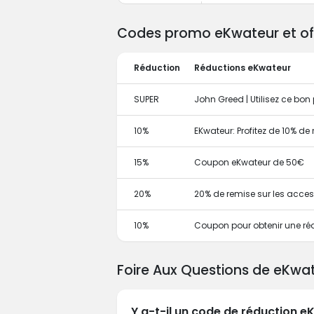
Codes promo eKwateur et off
Réduction
Réductions eKwateur
SUPER
John Greed | Utilisez ce bon 
10%
EKwateur: Profitez de 10% d
15%
Coupon eKwateur de 50€
20%
20% de remise sur les acces
10%
Coupon pour obtenir une ré
Foire Aux Questions de eKwa
Y a-t-il un code de réduction e