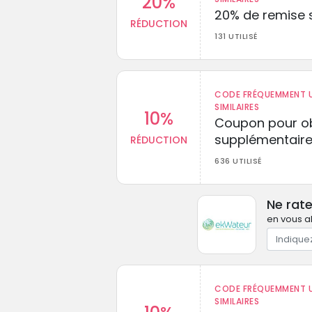
20%
20% de remise s
RÉDUCTION
131 UTILISÉ
CODE FRÉQUEMMENT U
SIMILAIRES
10%
Coupon pour ob
supplémentaire
RÉDUCTION
636 UTILISÉ
Ne rat
en vous a
CODE FRÉQUEMMENT U
SIMILAIRES