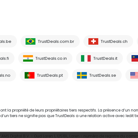
als.be
TrustDeals.com.br
TrustDeals.ch
ls.fi
TrustDeals.co.in
TrustDeals.it
ls.no
TrustDeals.pt
TrustDeals.se
 la propriété de leurs propriétaires tiers respectifs. La présence d’un no
tiers ne signifie pas que TrustDeals a une relation active avec ledit tie
MS Digital B.V. - Oud Laren 1, 1251BL, Laren - numéro de registre du com