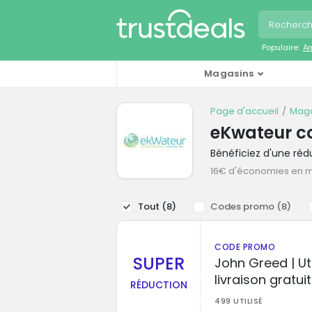
Populaire:
A
Magasins
Page d'accueil
Maga
eKwateur c
Bénéficiez d'une ré
16€ d'économies en 
Tout (
8
)
Codes promo (
8
)
CODE PROMO
SUPER
John Greed | Ut
livraison gratui
RÉDUCTION
499 UTILISÉ