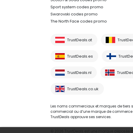
Sport system codes promo
Swarovski codes promo
The North Face codes promo
TrustDeals.at
TrustDe
TrustDeals.es
TrustDea
TrustDeals.nl
TrustDea
TrustDeals.co.uk
Les noms commerciaux et marques de tiers sont
commercial ou d’une marque de commerce d’un 
TrustDeals approuve ses services.
© 2026 TrustDeals est une marque déposée d’A