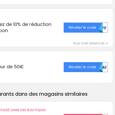
tez de 10% de réduction
Réveler le code
MDFF
upon
PLUS D'INFORMATION
ur de 50€
Réveler le code
NTA1
rants dans des magasins similaires
TILISÉ DANS DES BOUTIQUES