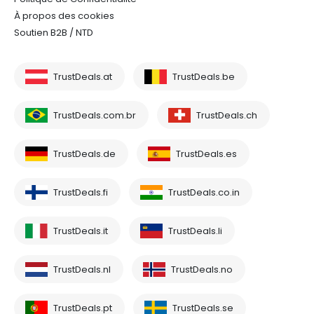
À propos des cookies
Soutien B2B / NTD
TrustDeals.at
TrustDeals.be
TrustDeals.com.br
TrustDeals.ch
TrustDeals.de
TrustDeals.es
TrustDeals.fi
TrustDeals.co.in
TrustDeals.it
TrustDeals.li
TrustDeals.nl
TrustDeals.no
TrustDeals.pt
TrustDeals.se