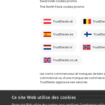
Swarovski codes promo
The North Face codes promo
TrustDeals.at
TrustDe
TrustDeals.es
TrustDea
TrustDeals.nl
TrustDea
TrustDeals.co.uk
Les noms commerciaux et marques de tiers sont
commercial ou d’une marque de commerce d’un 
TrustDeals approuve ses services.
© 2026 TrustDeals est une marque déposée d’A
Ce site Web utilise des cookies
80264174 - numéro de TVA: NL861609360B01
Notre site Web utilise des cookies pour améliorer l'expérience utilis