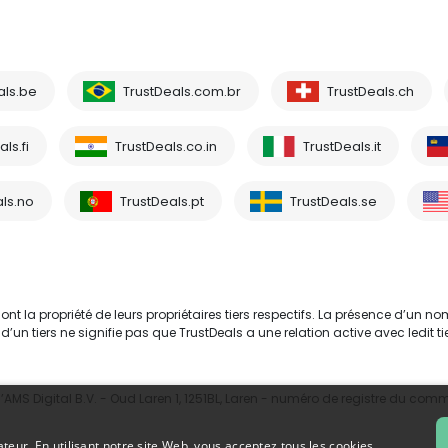
als.be
TrustDeals.com.br
TrustDeals.ch
ls.fi
TrustDeals.co.in
TrustDeals.it
ls.no
TrustDeals.pt
TrustDeals.se
 la propriété de leurs propriétaires tiers respectifs. La présence d’un no
tiers ne signifie pas que TrustDeals a une relation active avec ledit tie
MS Digital B.V. - Oud Laren 1, 1251BL, Laren - numéro de registre du com
ateur. En utilisant notre site Web, vous acceptez tous les cookies