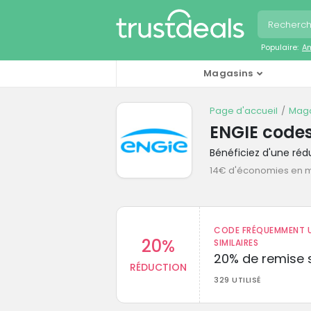
Populaire:
A
Magasins
Page d'accueil
Maga
ENGIE code
Bénéficiez d'une ré
14€ d'économies en
CODE FRÉQUEMMENT U
20%
SIMILAIRES
20% de remise s
RÉDUCTION
329 UTILISÉ