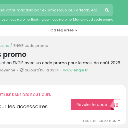
mazon code promo
Booking.com code promo
Marionnaud code promo
Catégories
sins
ENGIE code promo
s promo
duction ENGIE avec un code promo pour le mois de août 2026
 moyenne
aujourd'hui à 03:14
www.engie.fr
TILISÉ DANS DES BOUTIQUES
Réveler le code
BIENVENUE20
ur les accessoires
PLUS D'INFORMATION