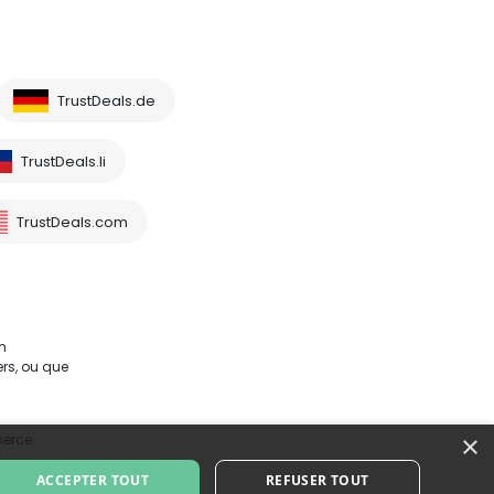
TrustDeals.de
TrustDeals.li
TrustDeals.com
m
rs, ou que
×
merce
ACCEPTER TOUT
REFUSER TOUT