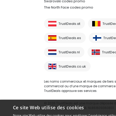
Swarovski codes promo
The North Face codes promo
TrustDeals.at
TrustDe
TrustDeals.es
TrustDea
TrustDeals.nl
TrustDea
TrustDeals.co.uk
Les noms commerciaux et marques de tiers sont
commercial ou d’une marque de commerce d’un 
TrustDeals approuve ses services.
© 2026 TrustDeals est une marque déposée d’A
Ce site Web utilise des cookies
80264174 - numéro de TVA: NL861609360B01
Notre site Web utilise des cookies pour améliorer l'expérience utilis