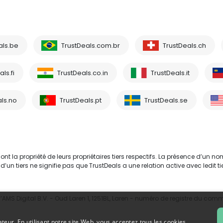
als.be
TrustDeals.com.br
TrustDeals.ch
ls.fi
TrustDeals.co.in
TrustDeals.it
ls.no
TrustDeals.pt
TrustDeals.se
 la propriété de leurs propriétaires tiers respectifs. La présence d’un no
tiers ne signifie pas que TrustDeals a une relation active avec ledit tie
MS Digital B.V. - Oud Laren 1, 1251BL, Laren - numéro de registre du com
ateur. En utilisant notre site Web, vous acceptez tous les cookies