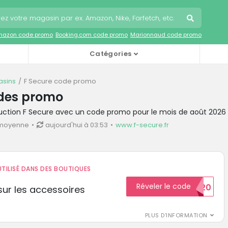
mazon code promo
Booking.com code promo
Marionnaud code promo
Catégories
sins
F Secure code promo
odes promo
duction F Secure avec un code promo pour le mois de août 2026
 moyenne
aujourd'hui à 03:53
www.f-secure.fr
TILISÉ DANS DES BOUTIQUES
Réveler le code
BIENVENUE20
ur les accessoires
PLUS D'INFORMATION