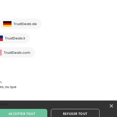
TrustDeals.de
TrustDeals.li
TrustDeals.com
m
rs, ou que
×
merce
ACCEPTER TOUT
REFUSER TOUT