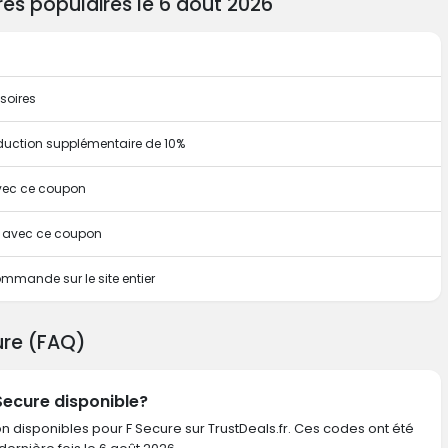
es populaires le 6 août 2026
soires
duction supplémentaire de 10%
avec ce coupon
te avec ce coupon
mmande sur le site entier
ure (FAQ)
 Secure disponible?
n disponibles pour F Secure sur TrustDeals.fr. Ces codes ont été