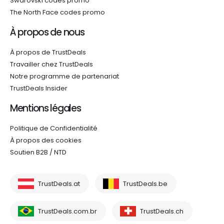
Swarovski codes promo
The North Face codes promo
À propos de nous
À propos de TrustDeals
Travailler chez TrustDeals
Notre programme de partenariat
TrustDeals Insider
Mentions légales
Politique de Confidentialité
À propos des cookies
Soutien B2B / NTD
TrustDeals.at
TrustDeals.be
TrustDeals.com.br
TrustDeals.ch