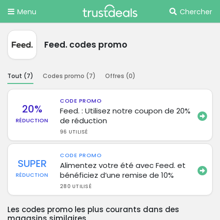
Menu
Chercher
Feed. codes promo
Tout (
7
)
Codes promo (
7
)
Offres (
0
)
CODE PROMO
20%
Feed. : Utilisez notre coupon de 20%
de réduction
RÉDUCTION
96 UTILISÉ
CODE PROMO
SUPER
Alimentez votre été avec Feed. et
bénéficiez d’une remise de 10%
RÉDUCTION
280 UTILISÉ
Les codes promo les plus courants dans des
magasins similaires