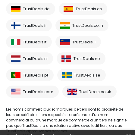
TrustDeals.de
TrustDeals.es
TrustDeals.fi
TrustDeals.co.in
TrustDeals.it
TrustDeals.li
TrustDeals.nl
TrustDeals.no
TrustDeals.pt
TrustDeals.se
TrustDeals.com
TrustDeals.co.uk
Les noms commerciaux et marques de tiers sont la propriété de
leurs propriétaires tiers respectifs. La présence d’un nom
commercial ou d’une marque de commerce d’un tiers ne signifie
pas que TrustDeals a une relation active avec ledit tiers, ou que
TrustDeals approuve ses services.