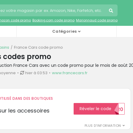
mazon code promo
Booking.com code promo
Marionnaud code promo
Catégories
sins
France Cars code promo
s codes promo
duction France Cars avec un code promo pour le mois de août 2
moyenne
hier à 03:53
www.francecars.fr
TILISÉ DANS DES BOUTIQUES
Réveler le code
BIENVENUE20
ur les accessoires
PLUS D'INFORMATION