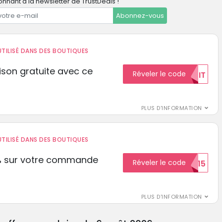
nnant à la newsletter de TrustDeals !
Abonnez-vous
TILISÉ DANS DES BOUTIQUES
aison gratuite avec ce
Réveler le code
GRATUIT
PLUS D'INFORMATION
TILISÉ DANS DES BOUTIQUES
% sur votre commande
Réveler le code
ECON15
r
PLUS D'INFORMATION