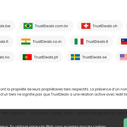
als.be
TrustDeals.com.br
TrustDeals.ch
ls.fi
TrustDeals.co.in
TrustDeals.it
ls.no
TrustDeals.pt
TrustDeals.se
 la propriété de leurs propriétaires tiers respectifs. La présence d’un no
tiers ne signifie pas que TrustDeals a une relation active avec ledit tie
MS Digital B.V. - Oud Laren 1, 1251BL, Laren - numéro de registre du com
ateur. En utilisant notre site Web, vous acceptez tous les cookies