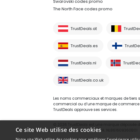
Swarovski codes promo
The North Face codes promo
TrustDeals.at
TrustDe
TrustDeals.es
TrustDea
TrustDeals.nl
TrustDea
TrustDeals.co.uk
Les noms commerciaux et marques de tiers sont
commercial ou d’une marque de commerce d’un 
TrustDeals approuve ses services.
© 2026 TrustDeals est une marque déposée d’A
Ce site Web utilise des cookies
80264174 - numéro de TVA: NL861609360B01
Notre site Web utilise des cookies pour améliorer l'expérience utilis