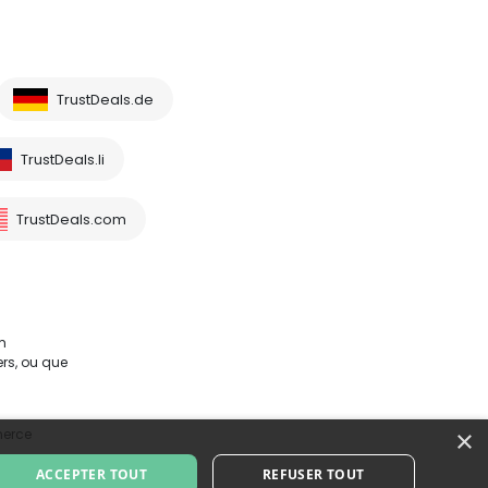
TrustDeals.de
TrustDeals.li
TrustDeals.com
m
rs, ou que
×
merce
ACCEPTER TOUT
REFUSER TOUT