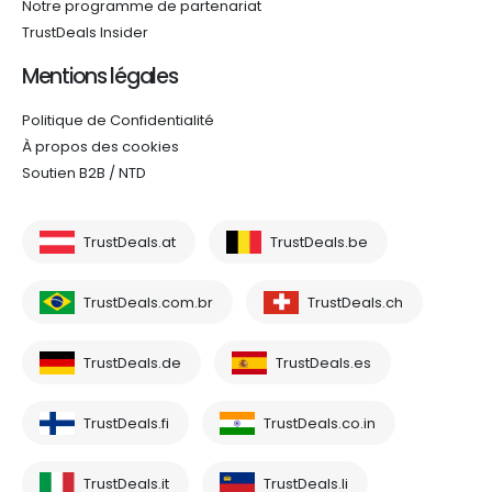
Notre programme de partenariat
TrustDeals Insider
Mentions légales
Politique de Confidentialité
À propos des cookies
Soutien B2B / NTD
TrustDeals.at
TrustDeals.be
TrustDeals.com.br
TrustDeals.ch
TrustDeals.de
TrustDeals.es
TrustDeals.fi
TrustDeals.co.in
TrustDeals.it
TrustDeals.li