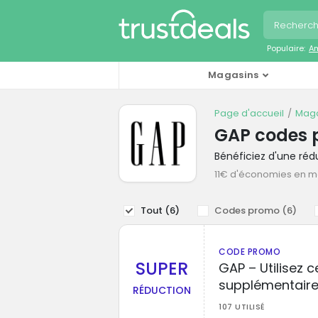
Populaire:
A
Magasins
Page d'accueil
Maga
GAP codes 
Bénéficiez d'une ré
11€ d'économies en 
Tout (
6
)
Codes promo (
6
)
CODE PROMO
SUPER
GAP – Utilisez 
supplémentaire
RÉDUCTION
107 UTILISÉ