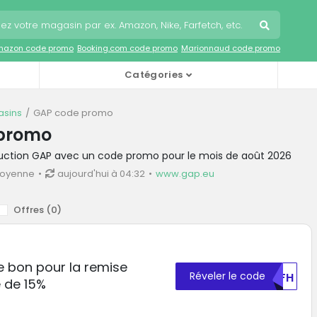
mazon code promo
Booking.com code promo
Marionnaud code promo
Catégories
sins
GAP code promo
promo
duction GAP avec un code promo pour le mois de août 2026
moyenne
aujourd'hui à 04:32
www.gap.eu
Offres (
0
)
ce bon pour la remise
Réveler le code
UEFH
 de 15%