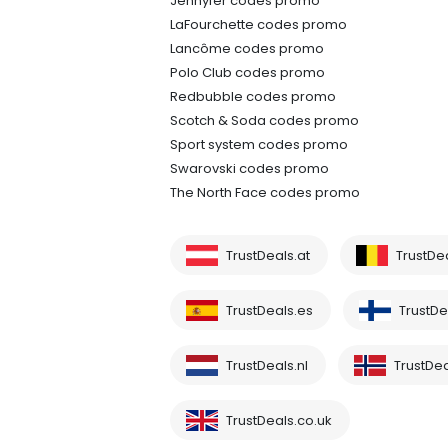
Jennyfer codes promo
LaFourchette codes promo
Lancôme codes promo
Polo Club codes promo
Redbubble codes promo
Scotch & Soda codes promo
Sport system codes promo
Swarovski codes promo
The North Face codes promo
TrustDeals.at
TrustDe
TrustDeals.es
TrustDea
TrustDeals.nl
TrustDea
TrustDeals.co.uk