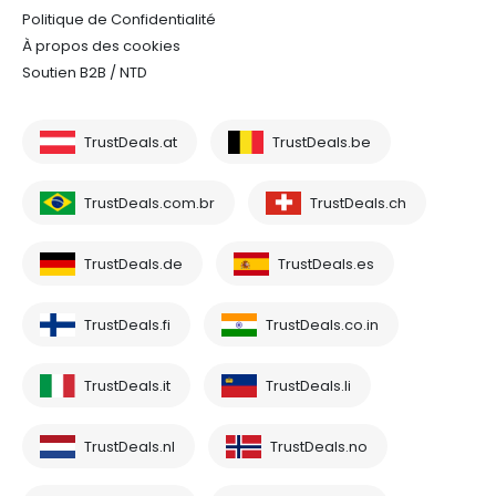
Politique de Confidentialité
À propos des cookies
Soutien B2B / NTD
TrustDeals.at
TrustDeals.be
TrustDeals.com.br
TrustDeals.ch
TrustDeals.de
TrustDeals.es
TrustDeals.fi
TrustDeals.co.in
TrustDeals.it
TrustDeals.li
TrustDeals.nl
TrustDeals.no