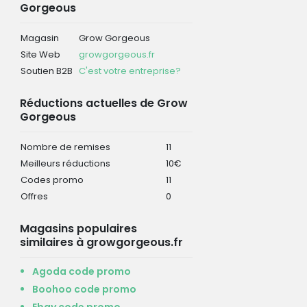
Gorgeous
Magasin
Grow Gorgeous
Site Web
growgorgeous.fr
Soutien B2B
C'est votre entreprise?
Réductions actuelles de Grow
Gorgeous
Nombre de remises
11
Meilleurs réductions
10€
Codes promo
11
Offres
0
Magasins populaires
similaires à growgorgeous.fr
Agoda code promo
Boohoo code promo
Ebay code promo