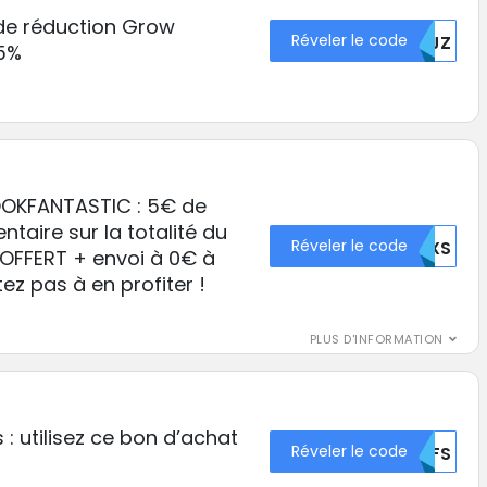
 de réduction Grow
Réveler le code
NTJZ
5%
OKFANTASTIC : 5€ de
taire sur la totalité du
Réveler le code
REXS
 OFFERT + envoi à 0€ à
tez pas à en profiter !
PLUS D'INFORMATION
 utilisez ce bon d’achat
Réveler le code
TTFS