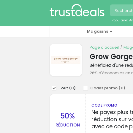
Populaire:
A
Magasins
Page d'accueil
Maga
Grow Gorge
Bénéficiez d'une ré
26€ d'économies en
Tout (
11
)
Codes promo (
11
)
CODE PROMO
Ne payez plus t
50%
réduction sur v
RÉDUCTION
avec ce code 