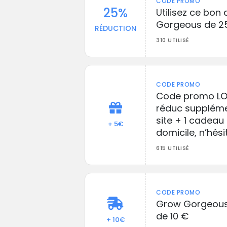
CODE PROMO
25%
Utilisez ce bon
Gorgeous de 2
RÉDUCTION
310 UTILISÉ
CODE PROMO
Code promo LO
réduc supplémen
site + 1 cadeau
+ 5€
domicile, n’hési
615 UTILISÉ
CODE PROMO
Grow Gorgeous :
de 10 €
+ 10€