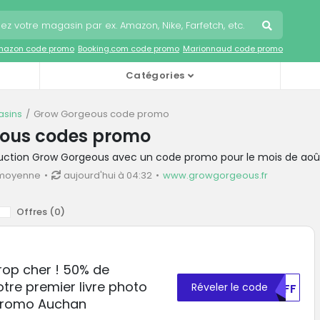
mazon code promo
Booking.com code promo
Marionnaud code promo
Catégories
sins
Grow Gorgeous code promo
ous codes promo
duction Grow Gorgeous avec un code promo pour le mois de aoû
 moyenne
aujourd'hui à 04:32
www.growgorgeous.fr
Offres (
0
)
rop cher ! 50% de
otre premier livre photo
Réveler le code
VUFF
promo Auchan