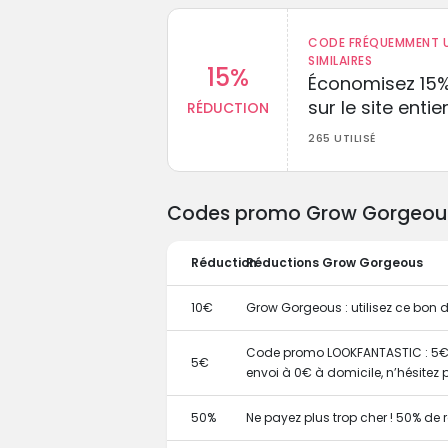
CODE FRÉQUEMMENT U
SIMILAIRES
15%
Économisez 15
sur le site entie
RÉDUCTION
265 UTILISÉ
Codes promo Grow Gorgeous e
Réduction
Réductions Grow Gorgeous
10€
Grow Gorgeous : utilisez ce bon 
Code promo LOOKFANTASTIC : 5€ d
5€
envoi à 0€ à domicile, n’hésitez p
50%
Ne payez plus trop cher ! 50% de