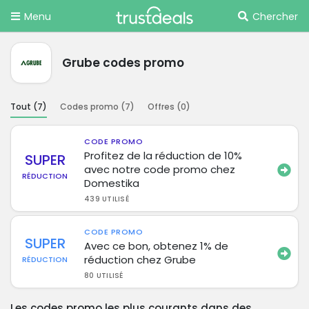
Menu
Chercher
Grube codes promo
Tout (
7
)
Codes promo (
7
)
Offres (
0
)
CODE PROMO
Profitez de la réduction de 10%
SUPER
avec notre code promo chez
RÉDUCTION
Domestika
439 UTILISÉ
CODE PROMO
SUPER
Avec ce bon, obtenez 1% de
réduction chez Grube
RÉDUCTION
80 UTILISÉ
Les codes promo les plus courants dans des