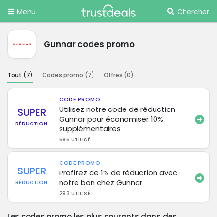
Menu
Chercher
Gunnar codes promo
Tout (
7
)
Codes promo (
7
)
Offres (
0
)
CODE PROMO
Utilisez notre code de réduction
SUPER
Gunnar pour économiser 10%
RÉDUCTION
supplémentaires
585 UTILISÉ
CODE PROMO
SUPER
Profitez de 1% de réduction avec
notre bon chez Gunnar
RÉDUCTION
293 UTILISÉ
Les codes promo les plus courants dans des