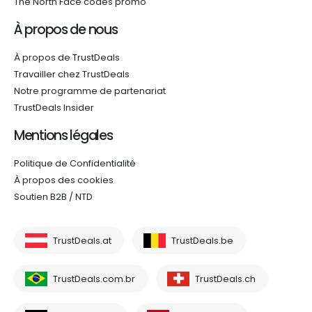
The North Face codes promo
À propos de nous
À propos de TrustDeals
Travailler chez TrustDeals
Notre programme de partenariat
TrustDeals Insider
Mentions légales
Politique de Confidentialité
À propos des cookies
Soutien B2B / NTD
TrustDeals.at
TrustDeals.be
TrustDeals.com.br
TrustDeals.ch