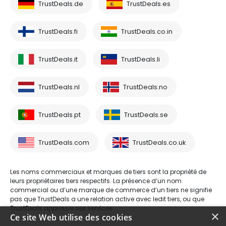
TrustDeals.de
TrustDeals.es
TrustDeals.fi
TrustDeals.co.in
TrustDeals.it
TrustDeals.li
TrustDeals.nl
TrustDeals.no
TrustDeals.pt
TrustDeals.se
TrustDeals.com
TrustDeals.co.uk
Les noms commerciaux et marques de tiers sont la propriété de
leurs propriétaires tiers respectifs. La présence d’un nom
commercial ou d’une marque de commerce d’un tiers ne signifie
pas que TrustDeals a une relation active avec ledit tiers, ou que
TrustDeals approuve ses services.
×
Ce site Web utilise des cookies