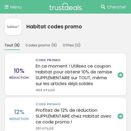
Menu
Chercher
Habitat codes promo
Tout (
9
)
Codes promo (
9
)
Offres (
0
)
CODE PROMO
En ce moment ! Utilisez ce coupon
10%
Habitat pour obtenir 10% de remise
SUPPLÉMENTAIRE sur TOUT, même
RÉDUCTION
sur les articles déjà soldés
466 UTILISÉ
CODE PROMO
Profitez de 12% de réduction
12%
SUPPLÉMENTAIRE chez Habitat avec
RÉDUCTION
ce code promo !
281 UTILISÉ