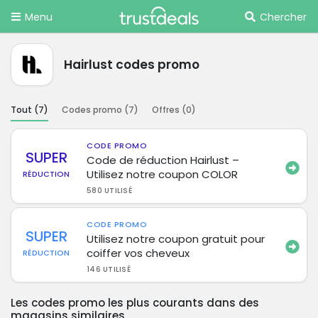
Menu
Chercher
Hairlust codes promo
Tout (
7
)
Codes promo (
7
)
Offres (
0
)
CODE PROMO
SUPER
Code de réduction Hairlust –
Utilisez notre coupon COLOR
RÉDUCTION
580 UTILISÉ
CODE PROMO
SUPER
Utilisez notre coupon gratuit pour
coiffer vos cheveux
RÉDUCTION
146 UTILISÉ
Les codes promo les plus courants dans des
magasins similaires