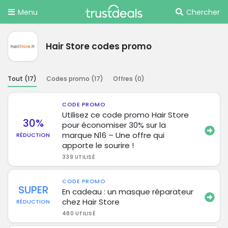
Menu
Chercher
Hair Store codes promo
Tout (
17
)
Codes promo (
17
)
Offres (
0
)
CODE PROMO
Utilisez ce code promo Hair Store
30%
pour économiser 30% sur la
marque N16 – Une offre qui
RÉDUCTION
apporte le sourire !
339 UTILISÉ
CODE PROMO
SUPER
En cadeau : un masque réparateur
chez Hair Store
RÉDUCTION
480 UTILISÉ