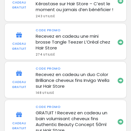
CADEAU
Kérastase sur Hair Store – C’est le
GRATUIT
moment ou jamais d’en bénéficier !
243 UTILISÉ
CODE PROMO
Recevez en cadeau une mini
brosse Tangle Teezer L’Oréal chez
CADEAU
Hair Store
GRATUIT
274 UTILISÉ
CODE PROMO
Recevez en cadeau un duo Color
Brilliance cheveux fins Invigo Wella
CADEAU
sur Hair Store
GRATUIT
148 UTILISÉ
CODE PROMO
GRATUIT ! Recevez en cadeau un
bain volumisant cheveux fins
CADEAU
Authentic Beauty Concept 50ml
GRATUIT
sur Hair Store