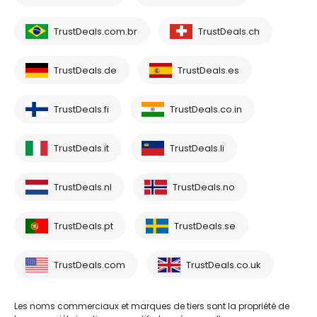
TrustDeals.com.br
TrustDeals.ch
TrustDeals.de
TrustDeals.es
TrustDeals.fi
TrustDeals.co.in
TrustDeals.it
TrustDeals.li
TrustDeals.nl
TrustDeals.no
TrustDeals.pt
TrustDeals.se
TrustDeals.com
TrustDeals.co.uk
Les noms commerciaux et marques de tiers sont la propriété de