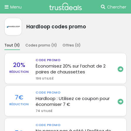
Menu
Chercher
Hardloop codes promo
Tout (
11
)
Codes promo (
11
)
Offres (
0
)
CODE PROMO
20%
Économisez 20% sur l’achat de 2
paires de chaussettes
RÉDUCTION
196 UTILISÉ
CODE PROMO
7€
Hardloop : Utilisez ce coupon pour
économiser 7 €
RÉDUCTION
74 UTILISÉ
CODE PROMO
Ne passez pas à côté ! Profitez de