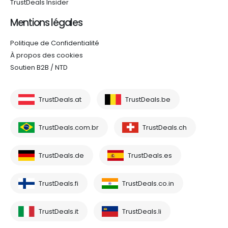
TrustDeals Insider
Mentions légales
Politique de Confidentialité
À propos des cookies
Soutien B2B / NTD
TrustDeals.at
TrustDeals.be
TrustDeals.com.br
TrustDeals.ch
TrustDeals.de
TrustDeals.es
TrustDeals.fi
TrustDeals.co.in
TrustDeals.it
TrustDeals.li