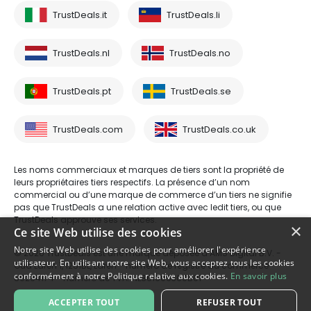
TrustDeals.it
TrustDeals.li
TrustDeals.nl
TrustDeals.no
TrustDeals.pt
TrustDeals.se
TrustDeals.com
TrustDeals.co.uk
Les noms commerciaux et marques de tiers sont la propriété de
leurs propriétaires tiers respectifs. La présence d’un nom
commercial ou d’une marque de commerce d’un tiers ne signifie
pas que TrustDeals a une relation active avec ledit tiers, ou que
TrustDeals approuve ses services.
×
Ce site Web utilise des cookies
Notre site Web utilise des cookies pour améliorer l'expérience
© 2026 TrustDeals est une marque déposée d’AMS Digital B.V. -
utilisateur. En utilisant notre site Web, vous acceptez tous les cookies
Oud Laren 1, 1251BL, Laren - numéro de registre du commerce
conformément à notre Politique relative aux cookies.
En savoir plus
80264174 - numéro de TVA: NL861609360B01
ACCEPTER TOUT
REFUSER TOUT