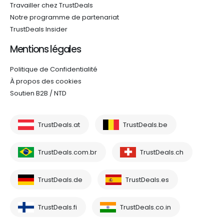
Travailler chez TrustDeals
Notre programme de partenariat
TrustDeals Insider
Mentions légales
Politique de Confidentialité
À propos des cookies
Soutien B2B / NTD
TrustDeals.at
TrustDeals.be
TrustDeals.com.br
TrustDeals.ch
TrustDeals.de
TrustDeals.es
TrustDeals.fi
TrustDeals.co.in