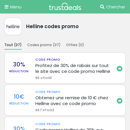
Menu
Chercher
Helline codes promo
Tout (
37
)
Codes promo (
37
)
Offres (
0
)
CODE PROMO
30%
Profitez de 30% de rabais sur tout
le site avec ce code promo Helline
RÉDUCTION
90 UTILISÉ
CODE PROMO
10€
Obtenez une remise de 10 € chez
Helline avec ce code promo
RÉDUCTION
667 UTILISÉ
CODE PROMO
30%
Code promo Helline de 30% sur