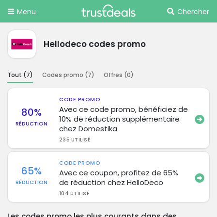
Menu
Chercher
Hellodeco codes promo
Tout (
7
)
Codes promo (
7
)
Offres (
0
)
CODE PROMO
Avec ce code promo, bénéficiez de
80%
10% de réduction supplémentaire
RÉDUCTION
chez Domestika
235 UTILISÉ
CODE PROMO
65%
Avec ce coupon, profitez de 65%
de réduction chez HelloDeco
RÉDUCTION
104 UTILISÉ
Les codes promo les plus courants dans des