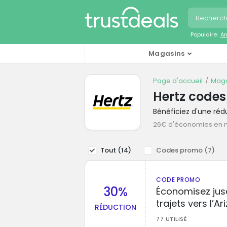
Populaire:
A
Magasins
Page d'accueil
Maga
Hertz code
Bénéficiez d'une ré
26€ d'économies en
Tout (
14
)
Codes promo (
7
)
CODE PROMO
30%
Économisez jus
trajets vers l’Ar
RÉDUCTION
77 UTILISÉ