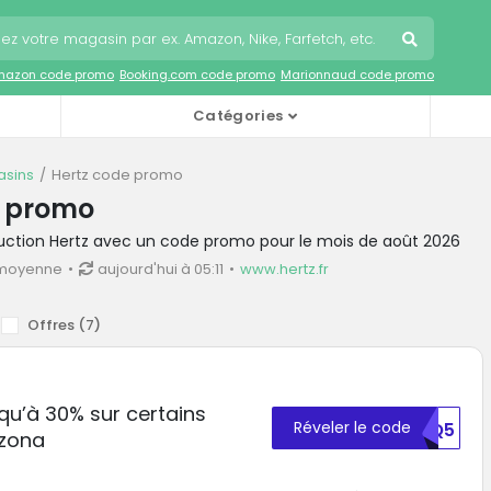
mazon code promo
Booking.com code promo
Marionnaud code promo
Catégories
sins
Hertz code promo
s promo
duction Hertz avec un code promo pour le mois de août 2026
 moyenne
aujourd'hui à 05:11
www.hertz.fr
Offres (
7
)
qu’à 30% sur certains
Réveler le code
NZQ5
izona