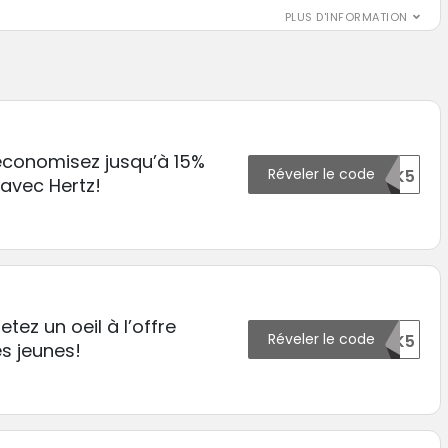
PLUS D'INFORMATION
 economisez jusqu’à 15%
Réveler le code
107130OTK5
avec Hertz!
tez un oeil à l’offre
Réveler le code
60987OTK5
es jeunes!