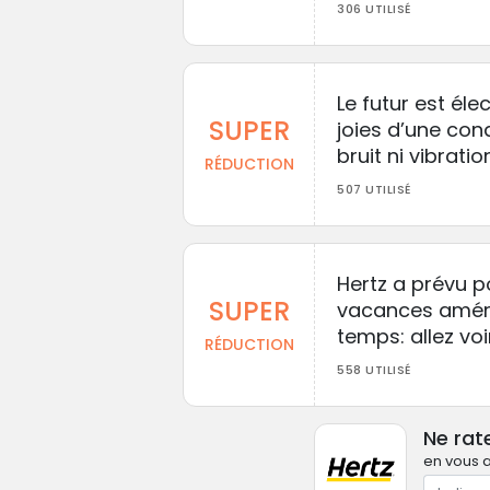
306 UTILISÉ
Le futur est éle
SUPER
joies d’une co
bruit ni vibratio
RÉDUCTION
507 UTILISÉ
Hertz a prévu p
SUPER
vacances améri
temps: allez voi
RÉDUCTION
558 UTILISÉ
Ne rat
en vous a