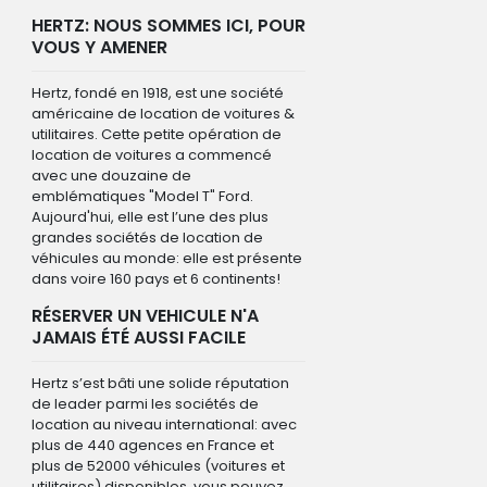
HERTZ: NOUS SOMMES ICI, POUR
VOUS Y AMENER
Hertz, fondé en 1918, est une société
américaine de location de voitures &
utilitaires. Cette petite opération de
location de voitures a commencé
avec une douzaine de
emblématiques "Model T" Ford.
Aujourd'hui, elle est l’une des plus
grandes sociétés de location de
véhicules au monde: elle est présente
dans voire 160 pays et 6 continents!
RÉSERVER UN VEHICULE N'A
JAMAIS ÉTÉ AUSSI FACILE
Hertz s’est bâti une solide réputation
de leader parmi les sociétés de
location au niveau international: avec
plus de 440 agences en France et
plus de 52000 véhicules (voitures et
utilitaires) disponibles, vous pouvez