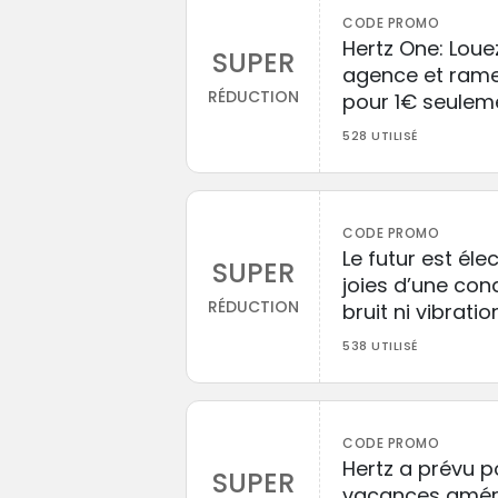
CODE PROMO
Hertz One: Loue
SUPER
agence et rame
RÉDUCTION
pour 1€ seulem
528 UTILISÉ
CODE PROMO
Le futur est éle
SUPER
joies d’une co
RÉDUCTION
bruit ni vibratio
538 UTILISÉ
CODE PROMO
Hertz a prévu p
SUPER
vacances améri