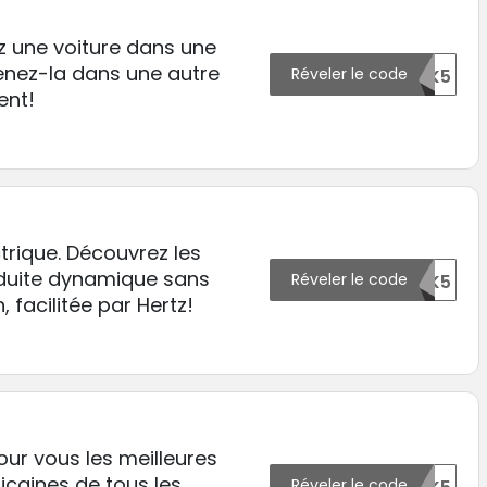
z une voiture dans une
nez-la dans une autre
Réveler le code
60988OTK5
ent!
ctrique. Découvrez les
nduite dynamique sans
Réveler le code
60989OTK5
n, facilitée par Hertz!
our vous les meilleures
caines de tous les
Réveler le code