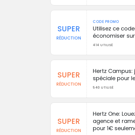
CODE PROMO
SUPER
Utilisez ce cod
économiser sur
RÉDUCTION
414 UTILISÉ
Hertz Campus: je
SUPER
spéciale pour l
RÉDUCTION
540 UTILISÉ
Hertz One: Loue
SUPER
agence et rame
pour 1€ seulem
RÉDUCTION