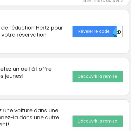
PLUS D'INFORMATION
e de réduction Hertz pour
Réveler le code
UERD
 votre réservation
tez un oeil à l’offre
es jeunes!
Découvrir la remise
z une voiture dans une
nez-la dans une autre
Découvrir la remise
ent!