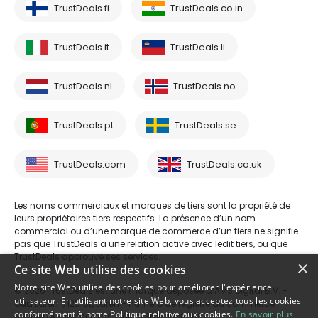
TrustDeals.fi
TrustDeals.co.in
TrustDeals.it
TrustDeals.li
TrustDeals.nl
TrustDeals.no
TrustDeals.pt
TrustDeals.se
TrustDeals.com
TrustDeals.co.uk
Les noms commerciaux et marques de tiers sont la propriété de
leurs propriétaires tiers respectifs. La présence d’un nom
commercial ou d’une marque de commerce d’un tiers ne signifie
pas que TrustDeals a une relation active avec ledit tiers, ou que
TrustDeals approuve ses services.
×
Ce site Web utilise des cookies
Notre site Web utilise des cookies pour améliorer l'expérience
© 2026 TrustDeals est une marque déposée d’AMS Digital B.V. -
utilisateur. En utilisant notre site Web, vous acceptez tous les cookies
Oud Laren 1, 1251BL, Laren - numéro de registre du commerce
conformément à notre Politique relative aux cookies.
En savoir plus
80264174 - numéro de TVA: NL861609360B01