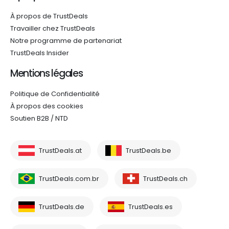
À propos de TrustDeals
Travailler chez TrustDeals
Notre programme de partenariat
TrustDeals Insider
Mentions légales
Politique de Confidentialité
À propos des cookies
Soutien B2B / NTD
TrustDeals.at
TrustDeals.be
TrustDeals.com.br
TrustDeals.ch
TrustDeals.de
TrustDeals.es