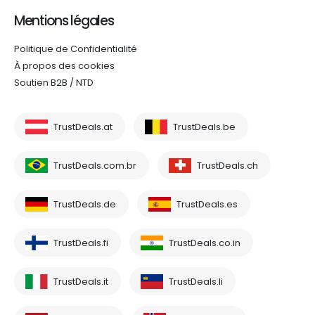
Mentions légales
Politique de Confidentialité
À propos des cookies
Soutien B2B / NTD
TrustDeals.at
TrustDeals.be
TrustDeals.com.br
TrustDeals.ch
TrustDeals.de
TrustDeals.es
TrustDeals.fi
TrustDeals.co.in
TrustDeals.it
TrustDeals.li