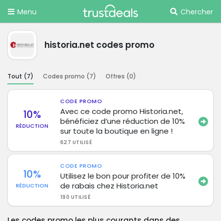
Menu
Chercher
historia.net codes promo
Tout (
7
)
Codes promo (
7
)
Offres (
0
)
CODE PROMO
Avec ce code promo Historia.net,
10%
bénéficiez d’une réduction de 10%
RÉDUCTION
sur toute la boutique en ligne !
627 UTILISÉ
CODE PROMO
10%
Utilisez le bon pour profiter de 10%
de rabais chez Historia.net
RÉDUCTION
190 UTILISÉ
Les codes promo les plus courants dans des