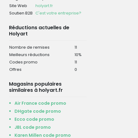
Site Web
holyart.fr
Soutien B2B
C'est votre entreprise?
Réductions actuelles de
Holyart
Nombre de remises
11
Meilleurs réductions
10%
Codes promo
11
Offres
0
Magasins populaires
similaires à holyart.fr
Air France code promo
DHgate code promo
Ecco code promo
JBL code promo
Karen Millen code promo