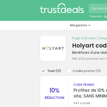
Populaire:
A
Magasins
Page d'accueil
Maga
Holyart co
Bénéficiez d'une ré
18€ d'économies en 
Tout (
11
)
Codes promo (
11
)
CODE PROMO
10%
Profitez de 10% 
site, SANS MIN
RÉDUCTION
347 UTILISÉ