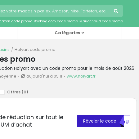
mazon code promo
Booking.com code promo
Marionnaud code promo
Catégories
sins
Holyart code promo
des promo
duction Holyart avec un code promo pour le mois de août 2026
moyenne
aujourd'hui à 05:11
www.holyart.fr
Offres (
0
)
de réduction sur tout le
Réveler le code
RE5U
IMUM d’achat