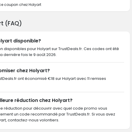
 ce coupon chez Holyart
rt (FAQ)
olyart disponible?
on disponibles pour Holyart sur TrustDeals.fr. Ces codes ont été
 la dernière fois le 9 août 2026.
omiser chez Holyart?
rustDeals.fr ont économisé €18 sur Holyart avec 11 remises
lleure réduction chez Holyart?
de réduction pour découvrir avec quel code promo vous
ctement un code recommandé par TrustDeals.fr. Si vous avez
t, contactez-nous volontiers.