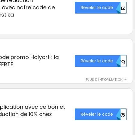
 de réduction
 avec notre code de
Réveler le code
OTIZ
stika
de promo Holyart : la
Réveler le code
REVQ
FFERTE
PLUS D'INFORMATION
pplication avec ce bon et
duction de 10% chez
Réveler le code
428165OTK5