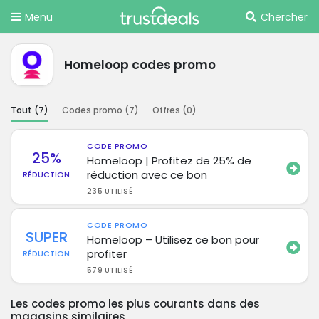
Menu
Chercher
Homeloop codes promo
Tout (
7
)
Codes promo (
7
)
Offres (
0
)
CODE PROMO
25%
Homeloop | Profitez de 25% de
réduction avec ce bon
RÉDUCTION
235 UTILISÉ
CODE PROMO
SUPER
Homeloop – Utilisez ce bon pour
profiter
RÉDUCTION
579 UTILISÉ
Les codes promo les plus courants dans des
magasins similaires