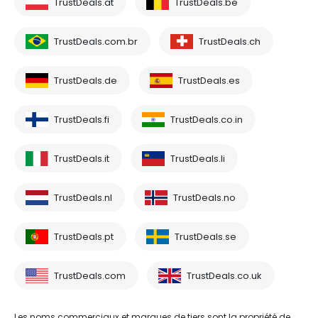
TrustDeals.at
TrustDeals.be
TrustDeals.com.br
TrustDeals.ch
TrustDeals.de
TrustDeals.es
TrustDeals.fi
TrustDeals.co.in
TrustDeals.it
TrustDeals.li
TrustDeals.nl
TrustDeals.no
TrustDeals.pt
TrustDeals.se
TrustDeals.com
TrustDeals.co.uk
Les noms commerciaux et marques de tiers sont la propriété de