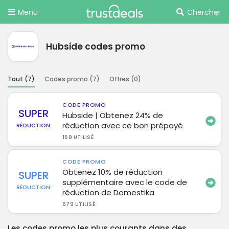
Menu
Chercher
Hubside codes promo
Tout (
7
)
Codes promo (
7
)
Offres (
0
)
CODE PROMO
SUPER
Hubside | Obtenez 24% de
réduction avec ce bon prépayé
RÉDUCTION
159 UTILISÉ
CODE PROMO
Obtenez 10% de réduction
SUPER
supplémentaire avec le code de
RÉDUCTION
réduction de Domestika
679 UTILISÉ
Les codes promo les plus courants dans des