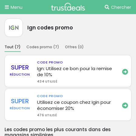
Menu
Chercher
Ign codes promo
Tout (
7
)
Codes promo (
7
)
Offres (
0
)
CODE PROMO
SUPER
Ign: Utilisez ce bon pour la remise
de 10%
RÉDUCTION
434 UTILISÉ
CODE PROMO
SUPER
Utilisez ce coupon chez Igin pour
économiser 20%
RÉDUCTION
476 UTILISÉ
Les codes promo les plus courants dans des
magasins similaires