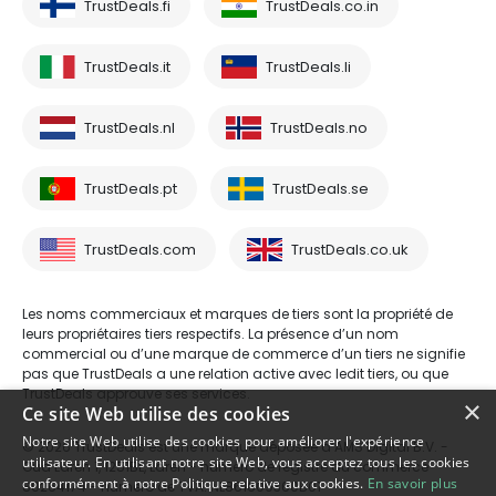
TrustDeals.fi
TrustDeals.co.in
TrustDeals.it
TrustDeals.li
TrustDeals.nl
TrustDeals.no
TrustDeals.pt
TrustDeals.se
TrustDeals.com
TrustDeals.co.uk
Les noms commerciaux et marques de tiers sont la propriété de
leurs propriétaires tiers respectifs. La présence d’un nom
commercial ou d’une marque de commerce d’un tiers ne signifie
pas que TrustDeals a une relation active avec ledit tiers, ou que
TrustDeals approuve ses services.
×
Ce site Web utilise des cookies
Notre site Web utilise des cookies pour améliorer l'expérience
© 2026 TrustDeals est une marque déposée d’AMS Digital B.V. -
utilisateur. En utilisant notre site Web, vous acceptez tous les cookies
Oud Laren 1, 1251BL, Laren - numéro de registre du commerce
conformément à notre Politique relative aux cookies.
En savoir plus
80264174 - numéro de TVA: NL861609360B01