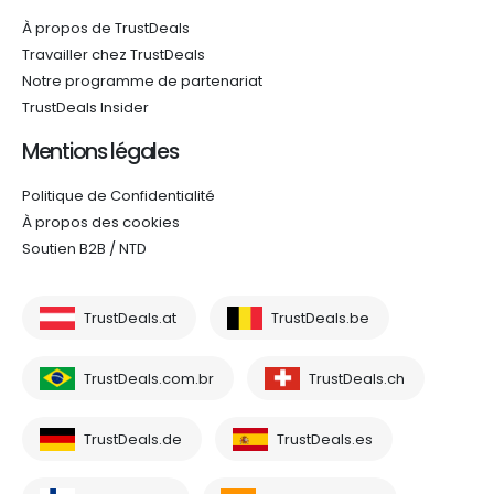
À propos de TrustDeals
Travailler chez TrustDeals
Notre programme de partenariat
TrustDeals Insider
Mentions légales
Politique de Confidentialité
À propos des cookies
Soutien B2B / NTD
TrustDeals.at
TrustDeals.be
TrustDeals.com.br
TrustDeals.ch
TrustDeals.de
TrustDeals.es