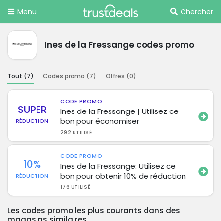
Menu
Chercher
Ines de la Fressange codes promo
Tout (
7
)
Codes promo (
7
)
Offres (
0
)
CODE PROMO
SUPER
Ines de la Fressange | Utilisez ce
bon pour économiser
RÉDUCTION
292 UTILISÉ
CODE PROMO
10%
Ines de la Fressange: Utilisez ce
bon pour obtenir 10% de réduction
RÉDUCTION
176 UTILISÉ
Les codes promo les plus courants dans des
magasins similaires