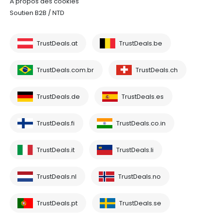
À propos des cookies
Soutien B2B / NTD
TrustDeals.at
TrustDeals.be
TrustDeals.com.br
TrustDeals.ch
TrustDeals.de
TrustDeals.es
TrustDeals.fi
TrustDeals.co.in
TrustDeals.it
TrustDeals.li
TrustDeals.nl
TrustDeals.no
TrustDeals.pt
TrustDeals.se