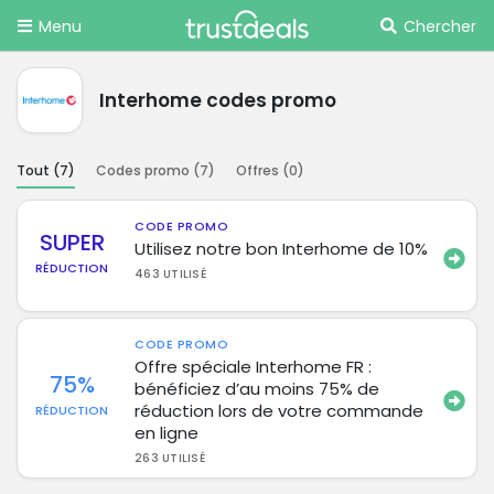
Menu
Chercher
Interhome codes promo
Tout (
7
)
Codes promo (
7
)
Offres (
0
)
CODE PROMO
SUPER
Utilisez notre bon Interhome de 10%
RÉDUCTION
463 UTILISÉ
CODE PROMO
Offre spéciale Interhome FR :
75%
bénéficiez d’au moins 75% de
réduction lors de votre commande
RÉDUCTION
en ligne
263 UTILISÉ