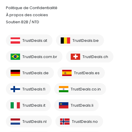
Politique de Confidentialité
À propos des cookies
Soutien B2B / NTD
TrustDeals.at
TrustDeals.be
TrustDeals.com.br
TrustDeals.ch
TrustDeals.de
TrustDeals.es
TrustDeals.fi
TrustDeals.co.in
TrustDeals.it
TrustDeals.li
TrustDeals.nl
TrustDeals.no