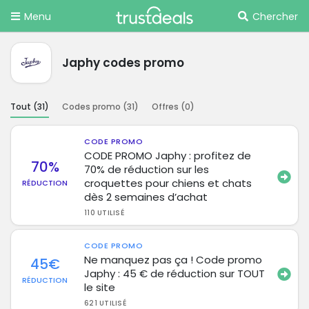
Menu
Chercher
Japhy codes promo
Tout (
31
)
Codes promo (
31
)
Offres (
0
)
CODE PROMO
CODE PROMO Japhy : profitez de
70%
70% de réduction sur les
croquettes pour chiens et chats
RÉDUCTION
dès 2 semaines d’achat
110 UTILISÉ
CODE PROMO
Ne manquez pas ça ! Code promo
45€
Japhy : 45 € de réduction sur TOUT
RÉDUCTION
le site
621 UTILISÉ