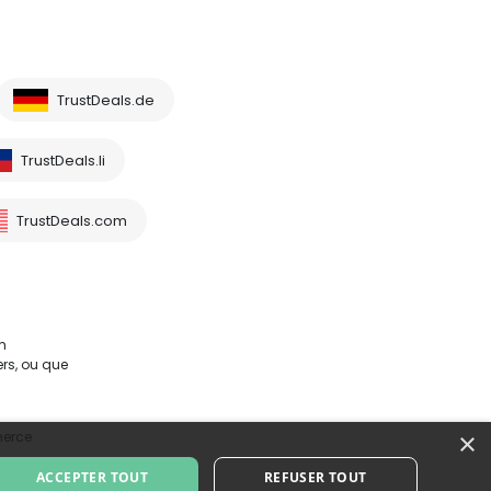
TrustDeals.de
TrustDeals.li
TrustDeals.com
m
rs, ou que
×
merce
ACCEPTER TOUT
REFUSER TOUT