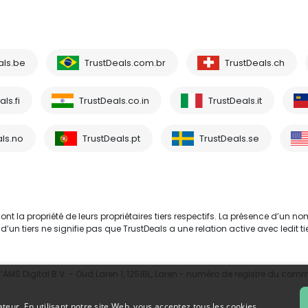
als.be
TrustDeals.com.br
TrustDeals.ch
ls.fi
TrustDeals.co.in
TrustDeals.it
ls.no
TrustDeals.pt
TrustDeals.se
 la propriété de leurs propriétaires tiers respectifs. La présence d’un no
tiers ne signifie pas que TrustDeals a une relation active avec ledit tie
MS Digital B.V. - Oud Laren 1, 1251BL, Laren - numéro de registre du com
ateur. En utilisant notre site Web, vous acceptez tous les cookies