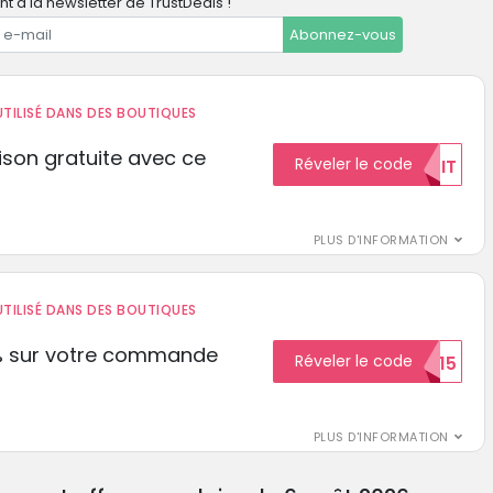
 à la newsletter de TrustDeals !
Abonnez-vous
TILISÉ DANS DES BOUTIQUES
aison gratuite avec ce
Réveler le code
GRATUIT
PLUS D'INFORMATION
TILISÉ DANS DES BOUTIQUES
% sur votre commande
Réveler le code
ECON15
r
PLUS D'INFORMATION