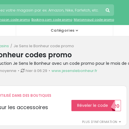
mazon code promo
Booking.com code promo
Marionnaud code promo
Catégories
sins
Je Sens le Bonheur code promo
Bonheur codes promo
duction Je Sens le Bonheur avec un code promo pour le mois de
 moyenne
hier à 06:29
www.jesenslebonheur.fr
TILISÉ DANS DES BOUTIQUES
Réveler le code
BIENVENUE20
ur les accessoires
PLUS D'INFORMATION