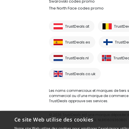
Swarovski codes promo
The North Face codes promo
TrustDeals.at
TrustDe
TrustDeals.es
TrustDea
TrustDeals.nl
TrustDea
TrustDeals.co.uk
Les noms commerciaux et marques de tiers sont
commercial ou d’une marque de commerce d’un 
TrustDeals approuve ses services.
© 2026 TrustDeals est une marque déposée d’A
Ce site Web utilise des cookies
80264174 - numéro de TVA: NL861609360B01
Notre site Web utilise des cookies pour améliorer l'expérience utilis