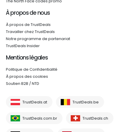
The North Face codes promo
À propos de nous
À propos de TrustDeals
Travailler chez TrustDeals
Notre programme de partenariat
TrustDeals Insider
Mentions légales
Politique de Confidentialité
À propos des cookies
Soutien B2B / NTD
TrustDeals.at
TrustDeals.be
TrustDeals.com.br
TrustDeals.ch