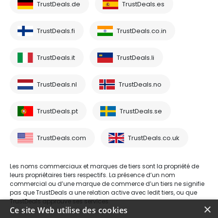
TrustDeals.de
TrustDeals.es
TrustDeals.fi
TrustDeals.co.in
TrustDeals.it
TrustDeals.li
TrustDeals.nl
TrustDeals.no
TrustDeals.pt
TrustDeals.se
TrustDeals.com
TrustDeals.co.uk
Les noms commerciaux et marques de tiers sont la propriété de
leurs propriétaires tiers respectifs. La présence d’un nom
commercial ou d’une marque de commerce d’un tiers ne signifie
pas que TrustDeals a une relation active avec ledit tiers, ou que
TrustDeals approuve ses services.
×
Ce site Web utilise des cookies