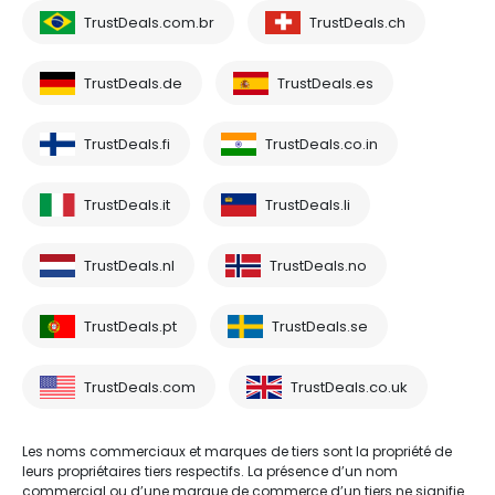
TrustDeals.com.br
TrustDeals.ch
TrustDeals.de
TrustDeals.es
TrustDeals.fi
TrustDeals.co.in
TrustDeals.it
TrustDeals.li
TrustDeals.nl
TrustDeals.no
TrustDeals.pt
TrustDeals.se
TrustDeals.com
TrustDeals.co.uk
Les noms commerciaux et marques de tiers sont la propriété de
leurs propriétaires tiers respectifs. La présence d’un nom
commercial ou d’une marque de commerce d’un tiers ne signifie