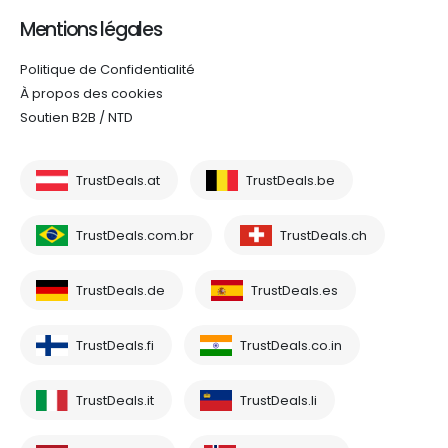
Mentions légales
Politique de Confidentialité
À propos des cookies
Soutien B2B / NTD
TrustDeals.at
TrustDeals.be
TrustDeals.com.br
TrustDeals.ch
TrustDeals.de
TrustDeals.es
TrustDeals.fi
TrustDeals.co.in
TrustDeals.it
TrustDeals.li