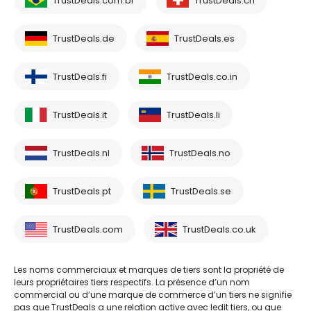
TrustDeals.com.br
TrustDeals.ch
TrustDeals.de
TrustDeals.es
TrustDeals.fi
TrustDeals.co.in
TrustDeals.it
TrustDeals.li
TrustDeals.nl
TrustDeals.no
TrustDeals.pt
TrustDeals.se
TrustDeals.com
TrustDeals.co.uk
Les noms commerciaux et marques de tiers sont la propriété de
leurs propriétaires tiers respectifs. La présence d’un nom
commercial ou d’une marque de commerce d’un tiers ne signifie
pas que TrustDeals a une relation active avec ledit tiers, ou que