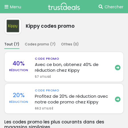
Menu
Chercher
Kippy codes promo
Tout (
7
)
Codes promo (
7
)
Offres (
0
)
CODE PROMO
40%
Avec ce bon, obtenez 40% de
réduction chez Kippy
RÉDUCTION
57 UTILISÉ
CODE PROMO
20%
Profitez de 20% de réduction avec
notre code promo chez Kippy
RÉDUCTION
662 UTILISÉ
Les codes promo les plus courants dans des
magasins similaires