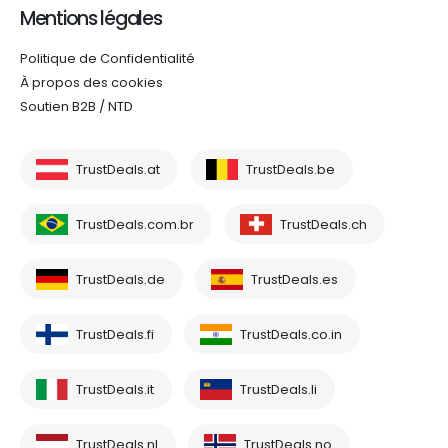
Mentions légales
Politique de Confidentialité
À propos des cookies
Soutien B2B / NTD
TrustDeals.at
TrustDeals.be
TrustDeals.com.br
TrustDeals.ch
TrustDeals.de
TrustDeals.es
TrustDeals.fi
TrustDeals.co.in
TrustDeals.it
TrustDeals.li
TrustDeals.nl
TrustDeals.no