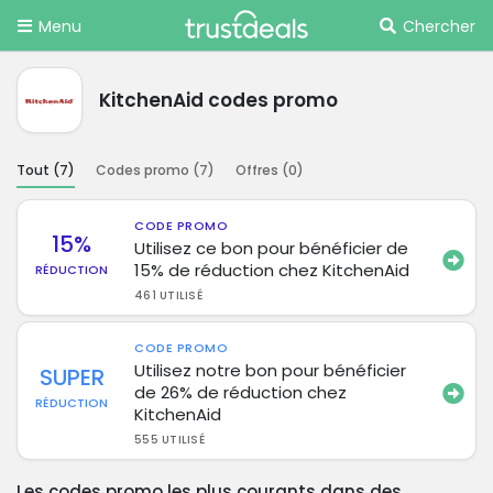
Menu
Chercher
KitchenAid codes promo
Tout (
7
)
Codes promo (
7
)
Offres (
0
)
CODE PROMO
15%
Utilisez ce bon pour bénéficier de
15% de réduction chez KitchenAid
RÉDUCTION
461 UTILISÉ
CODE PROMO
Utilisez notre bon pour bénéficier
SUPER
de 26% de réduction chez
RÉDUCTION
KitchenAid
555 UTILISÉ
Les codes promo les plus courants dans des