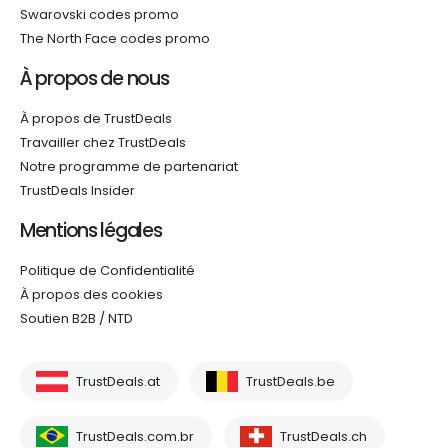
Swarovski codes promo
The North Face codes promo
À propos de nous
À propos de TrustDeals
Travailler chez TrustDeals
Notre programme de partenariat
TrustDeals Insider
Mentions légales
Politique de Confidentialité
À propos des cookies
Soutien B2B / NTD
TrustDeals.at
TrustDeals.be
TrustDeals.com.br
TrustDeals.ch