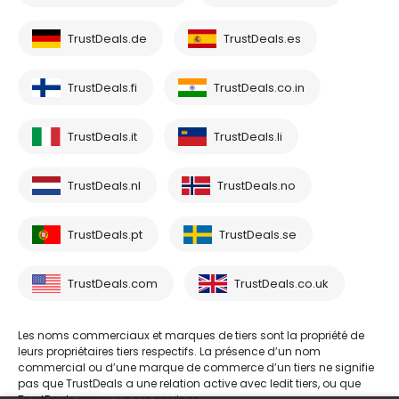
TrustDeals.de
TrustDeals.es
TrustDeals.fi
TrustDeals.co.in
TrustDeals.it
TrustDeals.li
TrustDeals.nl
TrustDeals.no
TrustDeals.pt
TrustDeals.se
TrustDeals.com
TrustDeals.co.uk
Les noms commerciaux et marques de tiers sont la propriété de
leurs propriétaires tiers respectifs. La présence d’un nom
commercial ou d’une marque de commerce d’un tiers ne signifie
pas que TrustDeals a une relation active avec ledit tiers, ou que