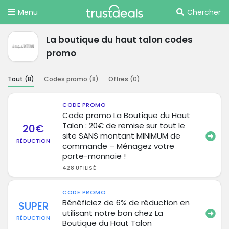
Menu
Chercher
La boutique du haut talon codes
promo
Tout (
8
)
Codes promo (
8
)
Offres (
0
)
CODE PROMO
Code promo La Boutique du Haut
Talon : 20€ de remise sur tout le
20€
site SANS montant MINIMUM de
RÉDUCTION
commande – Ménagez votre
porte-monnaie !
428 UTILISÉ
CODE PROMO
Bénéficiez de 6% de réduction en
SUPER
utilisant notre bon chez La
RÉDUCTION
Boutique du Haut Talon