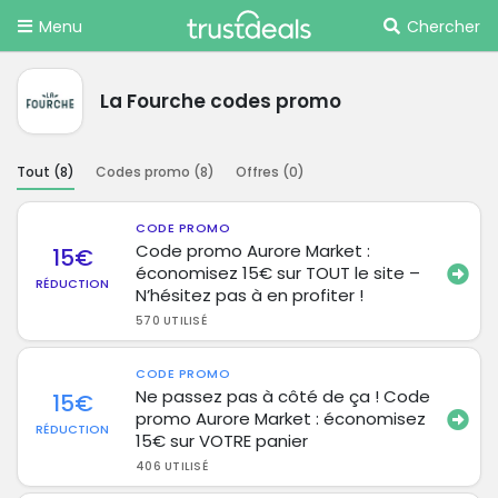
Menu
Chercher
La Fourche codes promo
Tout (
8
)
Codes promo (
8
)
Offres (
0
)
CODE PROMO
Code promo Aurore Market :
15€
économisez 15€ sur TOUT le site –
RÉDUCTION
N’hésitez pas à en profiter !
570 UTILISÉ
CODE PROMO
Ne passez pas à côté de ça ! Code
15€
promo Aurore Market : économisez
RÉDUCTION
15€ sur VOTRE panier
406 UTILISÉ