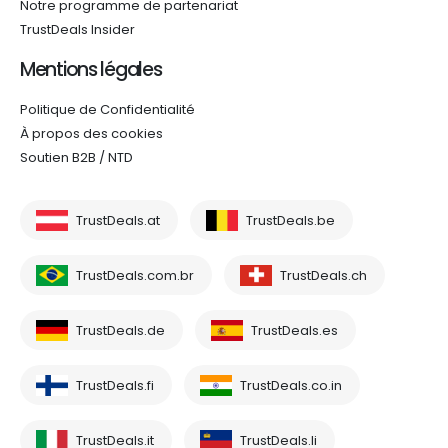
Notre programme de partenariat
TrustDeals Insider
Mentions légales
Politique de Confidentialité
À propos des cookies
Soutien B2B / NTD
TrustDeals.at
TrustDeals.be
TrustDeals.com.br
TrustDeals.ch
TrustDeals.de
TrustDeals.es
TrustDeals.fi
TrustDeals.co.in
TrustDeals.it
TrustDeals.li