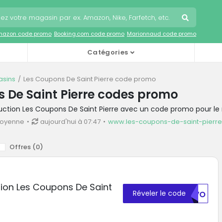
mazon code promo
Booking.com code promo
Marionnaud code promo
Catégories
sins
Les Coupons De Saint Pierre code promo
 De Saint Pierre codes promo
duction Les Coupons De Saint Pierre avec un code promo pour le
moyenne
aujourd'hui à 07:47
www.les-coupons-de-saint-pierre.
Offres (
0
)
ion Les Coupons De Saint
Réveler le code
RVVO