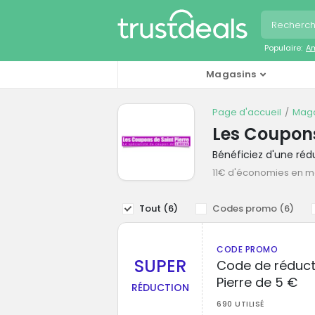
Populaire:
A
Magasins
Page d'accueil
Maga
Les Coupons
Bénéficiez d'une ré
11€ d'économies en 
Tout (
6
)
Codes promo (
6
)
CODE PROMO
SUPER
Code de réduct
Pierre de 5 €
RÉDUCTION
690 UTILISÉ