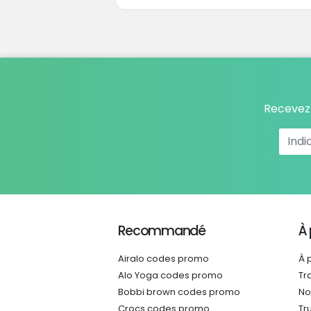
Recevez 
Recommandé
À
Airalo codes promo
À 
Alo Yoga codes promo
Tr
Bobbi brown codes promo
No
Crocs codes promo
Tr