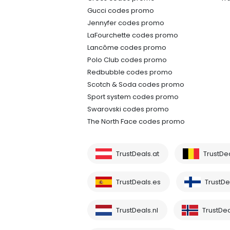
Gucci codes promo
Jennyfer codes promo
LaFourchette codes promo
Lancôme codes promo
Polo Club codes promo
Redbubble codes promo
Scotch & Soda codes promo
Sport system codes promo
Swarovski codes promo
The North Face codes promo
TrustDeals.at
TrustDe
TrustDeals.es
TrustDea
TrustDeals.nl
TrustDea