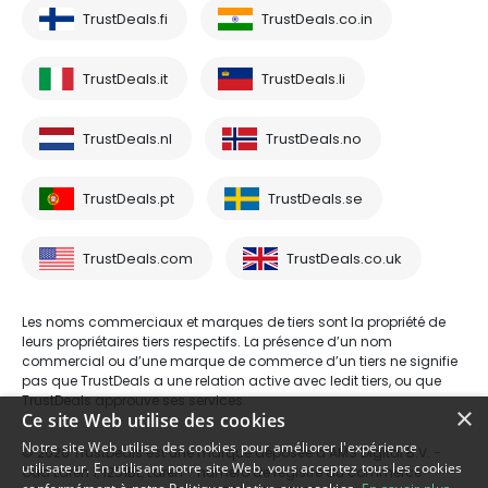
TrustDeals.fi
TrustDeals.co.in
TrustDeals.it
TrustDeals.li
TrustDeals.nl
TrustDeals.no
TrustDeals.pt
TrustDeals.se
TrustDeals.com
TrustDeals.co.uk
Les noms commerciaux et marques de tiers sont la propriété de
leurs propriétaires tiers respectifs. La présence d’un nom
commercial ou d’une marque de commerce d’un tiers ne signifie
pas que TrustDeals a une relation active avec ledit tiers, ou que
TrustDeals approuve ses services.
×
Ce site Web utilise des cookies
Notre site Web utilise des cookies pour améliorer l'expérience
© 2026 TrustDeals est une marque déposée d’AMS Digital B.V. -
utilisateur. En utilisant notre site Web, vous acceptez tous les cookies
Oud Laren 1, 1251BL, Laren - numéro de registre du commerce