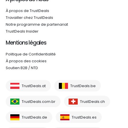
À propos de TrustDeals
Travailler chez TrustDeals
Notre programme de partenariat
TrustDeals Insider
Mentions légales
Politique de Confidentialité
À propos des cookies
Soutien B2B / NTD
TrustDeals.at
TrustDeals.be
TrustDeals.com.br
TrustDeals.ch
TrustDeals.de
TrustDeals.es