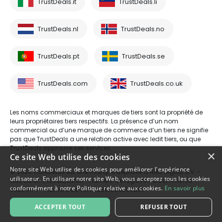
TrustDeals.it
TrustDeals.li
TrustDeals.nl
TrustDeals.no
TrustDeals.pt
TrustDeals.se
TrustDeals.com
TrustDeals.co.uk
Les noms commerciaux et marques de tiers sont la propriété de
leurs propriétaires tiers respectifs. La présence d’un nom
commercial ou d’une marque de commerce d’un tiers ne signifie
pas que TrustDeals a une relation active avec ledit tiers, ou que
TrustDeals approuve ses services.
×
Ce site Web utilise des cookies
Notre site Web utilise des cookies pour améliorer l'expérience
© 2026 TrustDeals est une marque déposée d’AMS Digital B.V. -
utilisateur. En utilisant notre site Web, vous acceptez tous les cookies
Oud Laren 1, 1251BL, Laren - numéro de registre du commerce
conformément à notre Politique relative aux cookies.
En savoir plus
80264174 - numéro de TVA: NL861609360B01
ACCEPTER TOUT
REFUSER TOUT