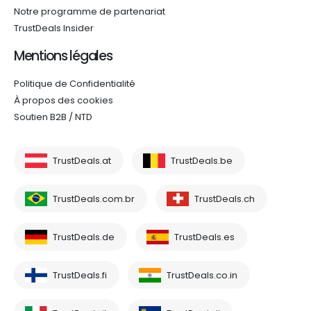
Notre programme de partenariat
TrustDeals Insider
Mentions légales
Politique de Confidentialité
À propos des cookies
Soutien B2B / NTD
TrustDeals.at
TrustDeals.be
TrustDeals.com.br
TrustDeals.ch
TrustDeals.de
TrustDeals.es
TrustDeals.fi
TrustDeals.co.in